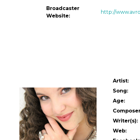
Broadcaster
http://www.avro
Website:
Artist:
Song:
Age:
Composer(
Writer(s):
Web: